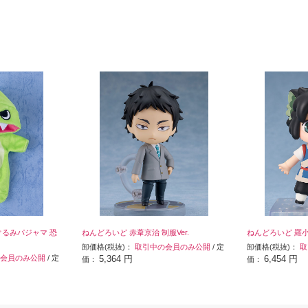
ぐるみパジャマ 恐
ねんどろいど 赤葦京治 制服Ver.
ねんどろいど 羅
卸価格(税抜)：
取引中の会員のみ公開
/ 定
卸価格(税抜)：
取
会員のみ公開
/ 定
5,364 円
6,454 円
価：
価：