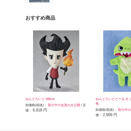
おすすめ商品
ねんどろいど Wilson
ねんどろいどどーる き
竜
卸価格(税抜)：
取引中の会員のみ公開
/ 定
6,818 円
卸価格(税抜)：
取引中の
価：
2,909 円
価：