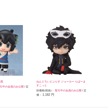
小黒
ねんどろいどぷらす ジョーカー らばーま
すこっと
引中の会員のみ公開
/ 定
卸価格(税抜)：
取引中の会員のみ公開
/ 定
1,182 円
価：