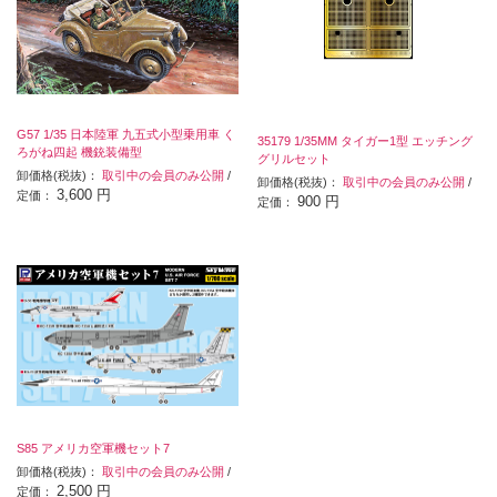
G57 1/35 日本陸軍 九五式小型乗用車 く
35179 1/35MM タイガー1型 エッチング
ろがね四起 機銃装備型
グリルセット
卸価格(税抜)：
取引中の会員のみ公開
/
卸価格(税抜)：
取引中の会員のみ公開
/
3,600 円
定価：
900 円
定価：
S85 アメリカ空軍機セット7
卸価格(税抜)：
取引中の会員のみ公開
/
2,500 円
定価：