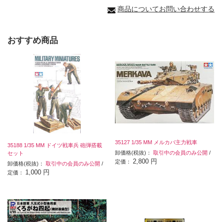
商品についてお問い合わせする
おすすめ商品
35127 1/35 MM メルカバ主力戦車
35188 1/35 MM ドイツ戦車兵 砲弾搭載
卸価格(税抜)：
取引中の会員のみ公開
/
セット
2,800 円
定価：
卸価格(税抜)：
取引中の会員のみ公開
/
1,000 円
定価：