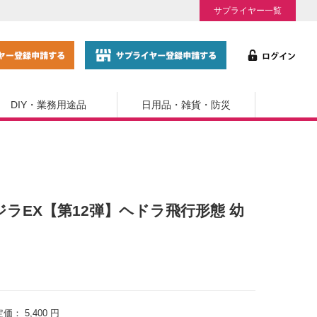
サプライヤー一覧
DIY・業務用途品
日用品・雑貨・防災
ラEX【第12弾】ヘドラ飛行形態 幼
定価：
5,400 円