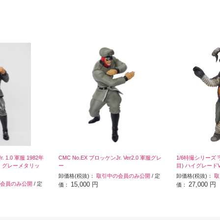
. 1.0 軍服 1982年
CMC No.EX ブロッケンJr. Ver2.0 軍服グレ
1/6特撮シリーズ
ー グレーメタリッ
ー
目) ハイグレードVe
卸価格(税抜)：
取引中の会員のみ公開
/ 定
卸価格(税抜)：
取
会員のみ公開
/ 定
15,000 円
27,000 円
価：
価：