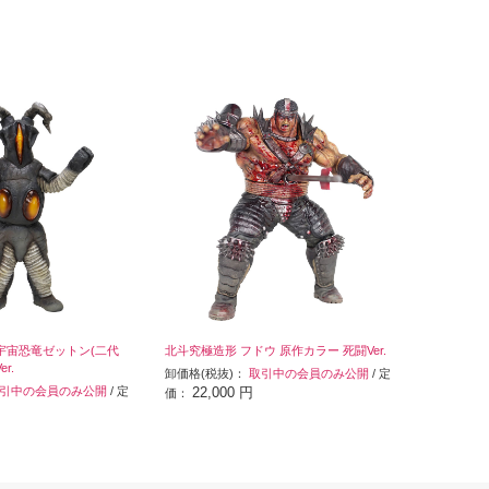
 宇宙恐竜ゼットン(二代
北斗究極造形 フドウ 原作カラー 死闘Ver.
r.
卸価格(税抜)：
取引中の会員のみ公開
/ 定
引中の会員のみ公開
/ 定
22,000 円
価：