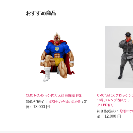
おすすめ商品
CMC NO.45 キン肉万太郎 戦闘服 特別
CMC Vol.EX ブロッケンJr
18号ジャンプ表紙カラ
卸価格(税抜)：
取引中の会員のみ公開
/ 定
ク LED有り
13,000 円
価：
卸価格(税抜)：
取引中の
12,000 円
価：