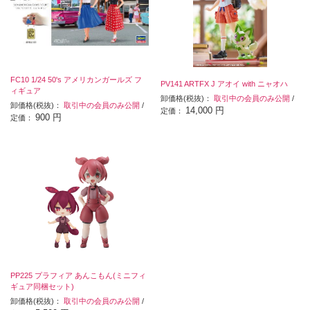
FC10 1/24 50's アメリカンガールズ フ
PV141 ARTFX J アオイ with ニャオハ
ィギュア
卸価格(税抜)：
取引中の会員のみ公開
/
卸価格(税抜)：
取引中の会員のみ公開
/
14,000 円
定価：
900 円
定価：
PP225 プラフィア あんこもん(ミニフィ
ギュア同梱セット)
卸価格(税抜)：
取引中の会員のみ公開
/