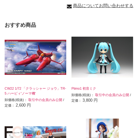
商品についてお問い合わせする
おすすめ商品
CW22 1/72 「クラッシャー ジョウ」TR-
Ptimo1 初音ミク
5 ハーピィ'ノーマ機'
卸価格(税抜)：
取引中の会員のみ公開
/
卸価格(税抜)：
取引中の会員のみ公開
/
3,800 円
定価：
2,600 円
定価：