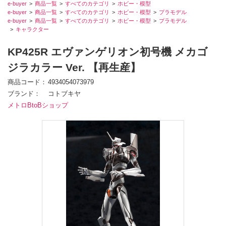
e-buyer
商品一覧
すべてのカテゴリ
ホビー・模型
e-buyer
商品一覧
すべてのカテゴリ
ホビー・模型
プラモデル
e-buyer
商品一覧
すべてのカテゴリ
ホビー・模型
プラモデル
キャラクター
KP425R エヴァンゲリオン初号機 メカゴ
ジラカラー Ver. 【再生産】
商品コード
4934054073979
ブランド
コトブキヤ
メトロBtoBショップ