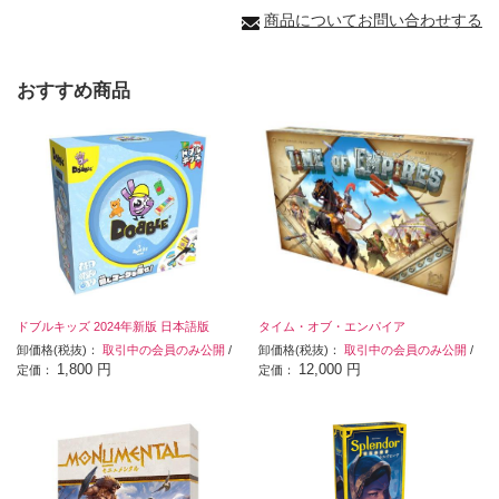
商品についてお問い合わせする
おすすめ商品
ドブルキッズ 2024年新版 日本語版
タイム・オブ・エンパイア
卸価格(税抜)：
取引中の会員のみ公開
/
卸価格(税抜)：
取引中の会員のみ公開
/
1,800 円
12,000 円
定価：
定価：