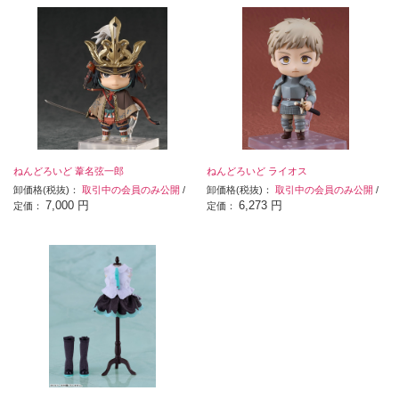
ねんどろいど 葦名弦一郎
ねんどろいど ライオス
卸価格(税抜)：
取引中の会員のみ公開
/
卸価格(税抜)：
取引中の会員のみ公開
/
7,000 円
6,273 円
定価：
定価：