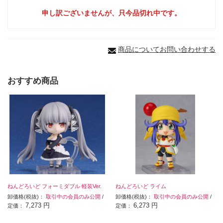
申し訳ございませんが、只今品切れ中です。
商品についてお問い合わせする
おすすめ商品
ねんどろいど フォーミダブル 軽装Ver.
ねんどろいど ライム
卸価格(税抜)：
取引中の会員のみ公開
/
卸価格(税抜)：
取引中の会員のみ公開
/
7,273 円
6,273 円
定価：
定価：