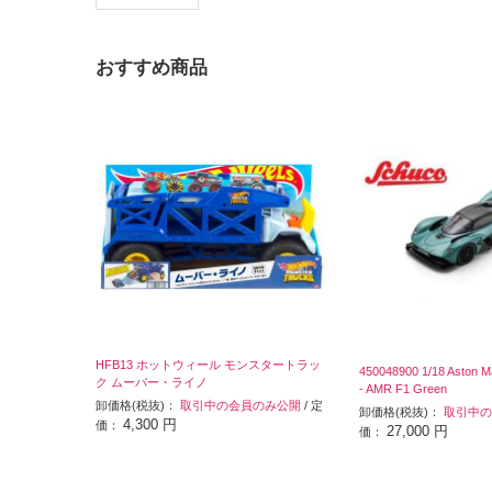
おすすめ商品
HFB13 ホットウィール モンスタートラッ
450048900 1/18 Aston Ma
ク ムーバー・ライノ
- AMR F1 Green
卸価格(税抜)：
取引中の会員のみ公開
/ 定
卸価格(税抜)：
取引中の
4,300 円
価：
27,000 円
価：