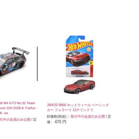
MW M4 GT3 No.32 Team
JMX25-9866 ホットウィール ベーシック
rst 12H 2025 A. Farfus -
カー フェラーリ 12チリンドリ
 K. va
卸価格(税抜)：
取引中の会員のみ公開
/ 定
引中の会員のみ公開
/ 定
470 円
価：