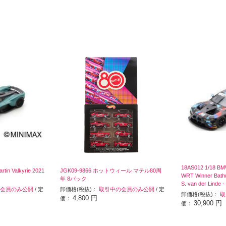
18AS012 1/18 B
rtin Valkyrie 2021
JGK09-9866 ホットウィール マテル80周
WRT Winner Bathu
年 8パック
S. van der Linde -
会員のみ公開
/ 定
卸価格(税抜)：
取引中の会員のみ公開
/ 定
卸価格(税抜)：
取
4,800 円
価：
30,900 円
価：