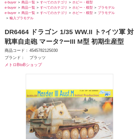
e-buyer
商品一覧
すべてのカテゴリ
ホビー・模型
e-buyer
商品一覧
すべてのカテゴリ
ホビー・模型
プラモデル
e-buyer
商品一覧
すべてのカテゴリ
ホビー・模型
プラモデル
輸入プラモデル
DR6464 ドラゴン 1/35 WW.II ト?イツ軍 対
戦車自走砲 マータ?ーIII M型 初期生産型
商品コード
4545782125030
ブランド
プラッツ
メトロBtoBショップ