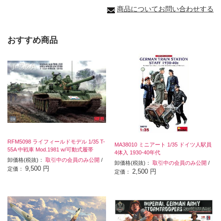
商品についてお問い合わせする
おすすめ商品
RFM5098 ライフィールドモデル 1/35 T-
MA38010 ミニアート 1/35 ドイツ人駅員
55A 中戦車 Mod.1981 w/可動式履帯
4体入 1930-40年代
卸価格(税抜)：
取引中の会員のみ公開
/
卸価格(税抜)：
取引中の会員のみ公開
/
9,500 円
定価：
2,500 円
定価：