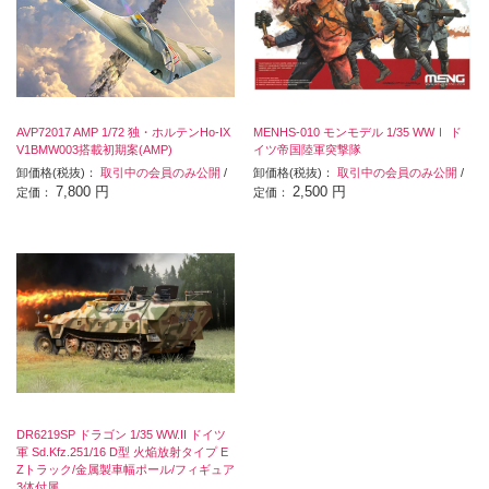
AVP72017 AMP 1/72 独・ホルテンHo-IX
MENHS-010 モンモデル 1/35 WWⅠ ド
V1BMW003搭載初期案(AMP)
イツ帝国陸軍突撃隊
卸価格(税抜)：
取引中の会員のみ公開
/
卸価格(税抜)：
取引中の会員のみ公開
/
7,800 円
2,500 円
定価：
定価：
DR6219SP ドラゴン 1/35 WW.II ドイツ
軍 Sd.Kfz.251/16 D型 火焔放射タイプ E
Zトラック/金属製車幅ポール/フィギュア
3体付属