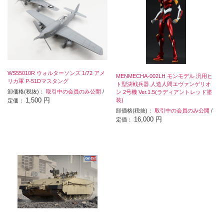
WS55010R ウォルターソンズ 1/72 アメ
MENMECHA-002LH モンモデル 汎用ヒ
リカ軍 P-51Dマスタング
ト型決戦兵器 人造人間エヴァンゲリオ
卸価格(税抜)：
取引中の会員のみ公開
/
ン 2号機 Ver.1.5(ラディアントレッド塗
1,500 円
装)
定価：
卸価格(税抜)：
取引中の会員のみ公開
/
16,000 円
定価：