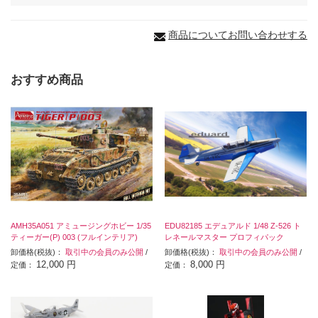
商品についてお問い合わせする
おすすめ商品
AMH35A051 アミュージングホビー 1/35
EDU82185 エデュアルド 1/48 Z-526 ト
ティーガー(P) 003 (フルインテリア)
レネールマスター プロフィパック
卸価格(税抜)：
取引中の会員のみ公開
/
卸価格(税抜)：
取引中の会員のみ公開
/
12,000 円
8,000 円
定価：
定価：