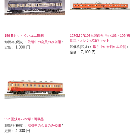
156 Eキット クハユニ56形
1270M JR103系関西形 モハ103・102(初
期車・オレンジ)2両キット
卸価格(税抜)：
取引中の会員のみ公開
/
1,000 円
卸価格(税抜)：
取引中の会員のみ公開
/
定価：
7,100 円
定価：
952 国鉄キハ22形 1両単品
卸価格(税抜)：
取引中の会員のみ公開
/
4,000 円
定価：