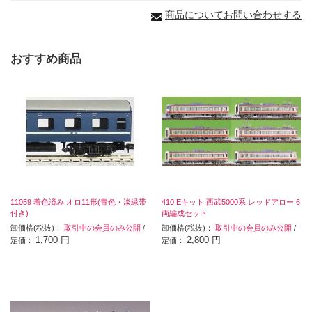
商品についてお問い合わせする
おすすめ商品
11059 着色済み オロ11形(青色・淡緑帯
410 Eキット 西武5000系 レッドアロー 6
付き)
両編成セット
卸価格(税抜)：
取引中の会員のみ公開
/
卸価格(税抜)：
取引中の会員のみ公開
/
1,700 円
2,800 円
定価：
定価：