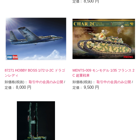
8,500 円
定価：
87271 HOBBY BOSS 1/72 U-2C ドラゴ
MENTS-009 モンモデル 1/35 フランス 2
ンレディ
C 超重戦車
卸価格(税抜)：
取引中の会員のみ公開
/
卸価格(税抜)：
取引中の会員のみ公開
/
8,000 円
9,500 円
定価：
定価：