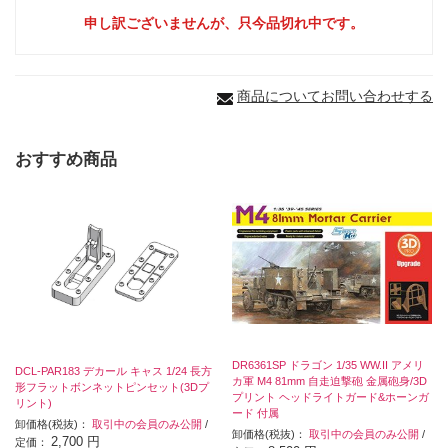
申し訳ございませんが、只今品切れ中です。
商品についてお問い合わせする
おすすめ商品
DR6361SP ドラゴン 1/35 WW.II アメリ
DCL-PAR183 デカール キャス 1/24 長方
カ軍 M4 81mm 自走迫撃砲 金属砲身/3D
形フラットボンネットピンセット(3Dプ
プリント ヘッドライトガード&ホーンガ
リント)
ード 付属
卸価格(税抜)：
取引中の会員のみ公開
/
卸価格(税抜)：
取引中の会員のみ公開
/
2,700 円
定価：