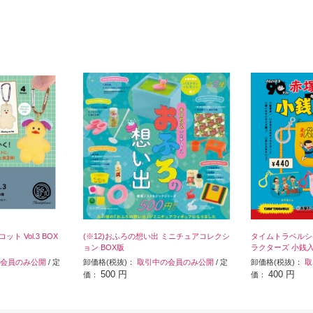
ット Vol.3 BOX
(※12)おふろの想い出 ミニチュアコレクシ
タイムトラベルシ
ョン BOX版
ラクターズ 小銭入れ
会員のみ公開
/ 定
卸価格(税抜)：
取引中の会員のみ公開
/ 定
卸価格(税抜)：
取
500 円
400 円
価：
価：