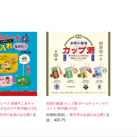
リーズ 赤塚不二夫キャ
全国の銘酒 カップ酒 ボールチェーンマス
なのだ!! BOX版(※12)
コット BOX版(※12)
引中の会員のみ公開
/ 定
卸価格(税抜)：
取引中の会員のみ公開
/ 定
400 円
価：