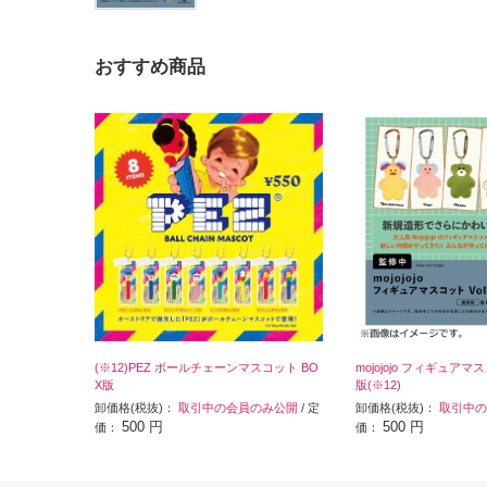
おすすめ商品
(※12)PEZ ボールチェーンマスコット BO
mojojojo フィギュアマスコ
X版
版(※12)
卸価格(税抜)：
取引中の会員のみ公開
/ 定
卸価格(税抜)：
取引中の
500 円
500 円
価：
価：