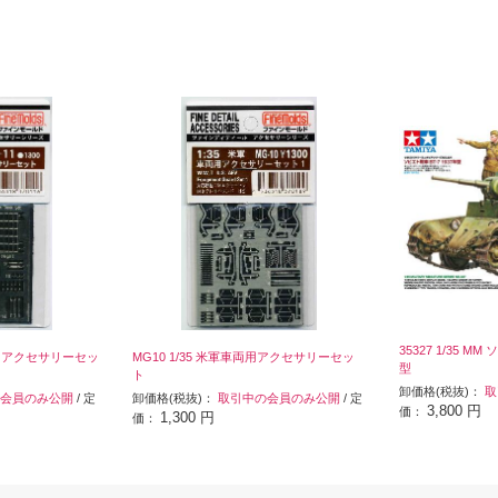
35327 1/35 MM
戦車用アクセサリーセッ
MG10 1/35 米軍車両用アクセサリーセッ
型
ト
卸価格(税抜)：
取
会員のみ公開
/ 定
卸価格(税抜)：
取引中の会員のみ公開
/ 定
3,800 円
価：
1,300 円
価：