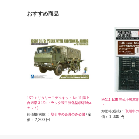
おすすめ商品
1/72 ミリタリーモデルキット No.11 陸上
MG11 1/35 三式中
自衛隊 3 1/2t トラック装甲強化型(隊員6体
ト
セット)
卸価格(税抜)：
取引中の
卸価格(税抜)：
取引中の会員のみ公開
/ 定
1,300 円
価：
2,200 円
価：