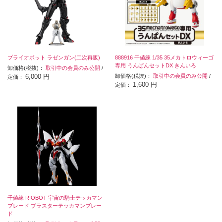
プライオボット ラゼンガン(二次再販)
888916 千値練 1/35 35メカトロウィーゴ
専用 うんぱんセットDX きんいろ
卸価格(税抜)：
取引中の会員のみ公開
/
6,000 円
卸価格(税抜)：
取引中の会員のみ公開
/
定価：
1,600 円
定価：
千値練 RIOBOT 宇宙の騎士テッカマン
ブレード ブラスターテッカマンブレー
ド