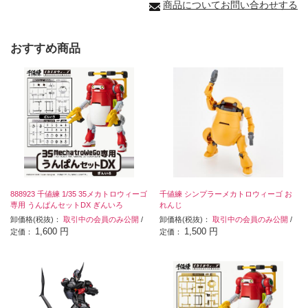
商品についてお問い合わせする
おすすめ商品
888923 千値練 1/35 35メカトロウィーゴ
千値練 シンプラーメカトロウィーゴ お
専用 うんぱんセットDX ぎんいろ
れんじ
卸価格(税抜)：
取引中の会員のみ公開
/
卸価格(税抜)：
取引中の会員のみ公開
/
1,600 円
1,500 円
定価：
定価：