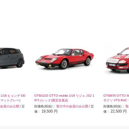
 1/18 ヒョンデ I30
OTM1103 OTTO mobile 1/18 リジェ JS2 1
OTM978 OTTO 
 (マットグレー)
971 (レッド)限定生産品
サクソ VTS RAC 
会員のみ公開
/ 定
卸価格(税抜)：
取引中の会員のみ公開
/ 定
卸価格(税抜)：
取
19,500 円
22,500 円
価：
価：