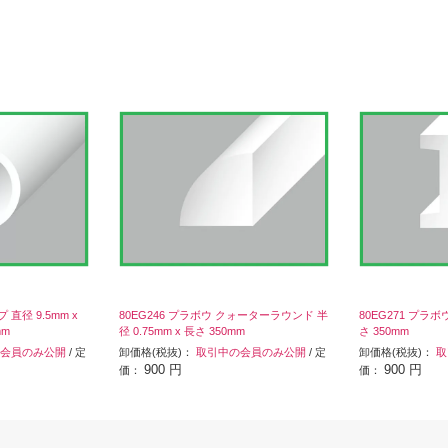
 直径 9.5mm x
80EG246 プラボウ クォーターラウンド 半
80EG271 プラボウ
mm
径 0.75mm x 長さ 350mm
さ 350mm
会員のみ公開
/ 定
卸価格(税抜)：
取引中の会員のみ公開
/ 定
卸価格(税抜)：
取
900 円
900 円
価：
価：