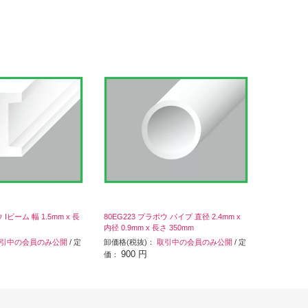
 Iビーム 幅 1.5mm x 長
80EG223 プラボウ パイプ 直径 2.4mm x
内径 0.9mm x 長さ 350mm
引中の会員のみ公開
/ 定
卸価格(税抜)：
取引中の会員のみ公開
/ 定
900 円
価：