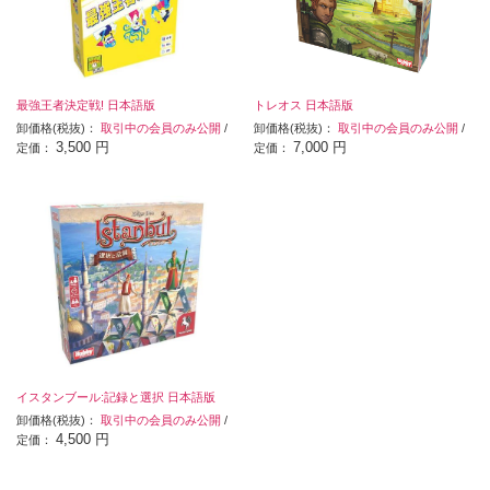
最強王者決定戦! 日本語版
トレオス 日本語版
卸価格(税抜)：
取引中の会員のみ公開
/
卸価格(税抜)：
取引中の会員のみ公開
/
3,500 円
7,000 円
定価：
定価：
イスタンブール:記録と選択 日本語版
卸価格(税抜)：
取引中の会員のみ公開
/
4,500 円
定価：