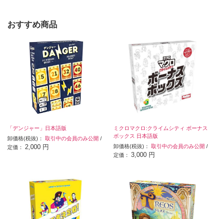
おすすめ商品
「デンジャー」日本語版
ミクロマクロ:クライムシティ ボーナス
ボックス 日本語版
卸価格(税抜)：
取引中の会員のみ公開
/
2,000 円
卸価格(税抜)：
取引中の会員のみ公開
/
定価：
3,000 円
定価：