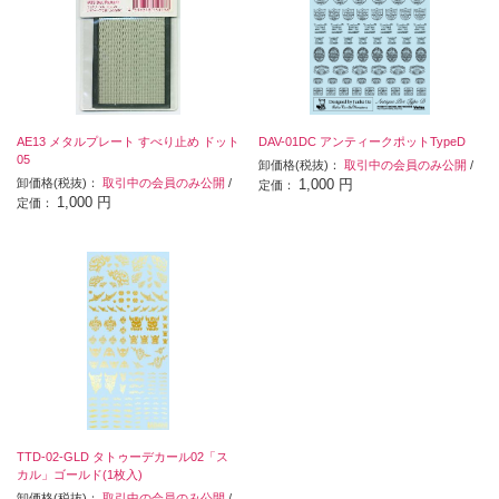
AE13 メタルプレート すべり止め ドット
DAV-01DC アンティークポットTypeD
05
卸価格(税抜)：
取引中の会員のみ公開
/
卸価格(税抜)：
取引中の会員のみ公開
/
1,000 円
定価：
1,000 円
定価：
TTD-02-GLD タトゥーデカール02「ス
カル」ゴールド(1枚入)
卸価格(税抜)：
取引中の会員のみ公開
/