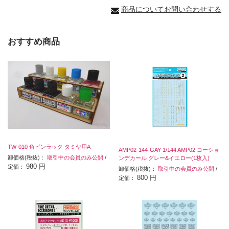
商品についてお問い合わせする
おすすめ商品
TW-010 角ビンラック タミヤ用A
AMP02-144-GAY 1/144 AMP02 コーショ
卸価格(税抜)：
取引中の会員のみ公開
/
ンデカール グレー&イエロー(1枚入)
980 円
定価：
卸価格(税抜)：
取引中の会員のみ公開
/
800 円
定価：