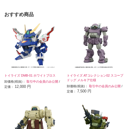
おすすめ商品
トイライズ DMB-01 ホワイトブロス
トイライズ ATコレクション02 スコープ
ドッグ メルキア仕様
卸価格(税抜)：
取引中の会員のみ公開
/
12,000 円
卸価格(税抜)：
取引中の会員のみ公開
/
定価：
7,500 円
定価：