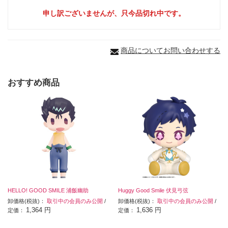
申し訳ございませんが、只今品切れ中です。
商品についてお問い合わせする
おすすめ商品
HELLO! GOOD SMILE 浦飯幽助
Huggy Good Smile 伏見弓弦
卸価格(税抜)：
取引中の会員のみ公開
/
卸価格(税抜)：
取引中の会員のみ公開
/
1,364 円
1,636 円
定価：
定価：