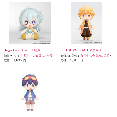
Huggy Good Smile 日々樹渉
HELLO! GOODSMILE 我妻善逸
卸価格(税抜)：
取引中の会員のみ公開
/
卸価格(税抜)：
取引中の会員のみ公開
/
1,636 円
1,818 円
定価：
定価：