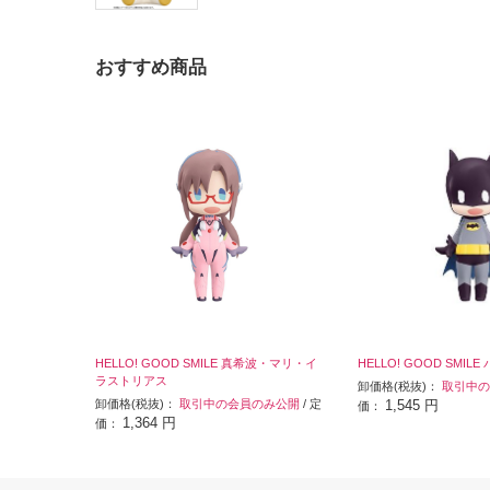
おすすめ商品
HELLO! GOOD SMILE 真希波・マリ・イ
HELLO! GOOD SMIL
ラストリアス
卸価格(税抜)：
取引中の
卸価格(税抜)：
取引中の会員のみ公開
/ 定
1,545 円
価：
1,364 円
価：