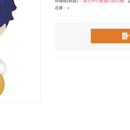
卸価格(税抜)：
取引中の会員のみ公開
在庫：○