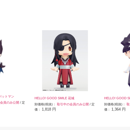
E バットマン
HELLO! GOOD SMILE 花城
HELLO! GOOD 
会員のみ公開
/ 定
卸価格(税抜)：
取引中の会員のみ公開
/ 定
卸価格(税抜)：
取
1,818 円
1,364 円
価：
価：