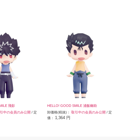
SMILE 飛影
HELLO! GOOD SMILE 浦飯幽助
引中の会員のみ公開
/ 定
卸価格(税抜)：
取引中の会員のみ公開
/ 定
1,364 円
価：