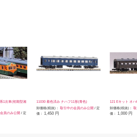
0系1次車(初期型湘
11030 着色済み ナハフ11形(青色)
121 Eキット オハ
卸価格(税抜)：
取引中の会員のみ公開
/ 定
卸価格(税抜)：
取
会員のみ公開
/ 定
1,450 円
1,000 円
価：
価：