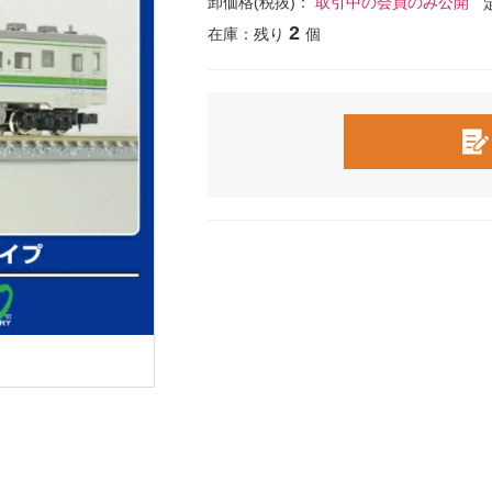
卸価格(税抜)：
取引中の会員のみ公開
2
在庫：残り
個