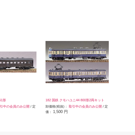
61形
182 国鉄 クモハユニ44 800形2両キット
引中の会員のみ公開
/ 定
卸価格(税抜)：
取引中の会員のみ公開
/ 定
1,500 円
価：