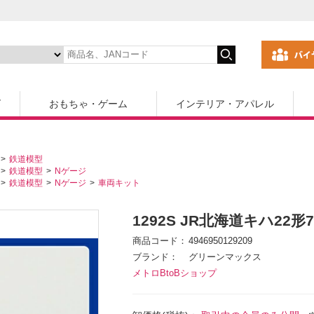
ズ
おもちゃ・ゲーム
インテリア・アパレル
鉄道模型
鉄道模型
Nゲージ
鉄道模型
Nゲージ
車両キット
1292S JR北海道キハ22
商品コード
4946950129209
ブランド
グリーンマックス
メトロBtoBショップ