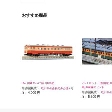
おすすめ商品
952 国鉄キハ22形 1両単品
212 Eキット 旧型国電8
南) 6両編成セット
卸価格(税抜)：
取引中の会員のみ公開
/ 定
4,000 円
卸価格(税抜)：
取引中の
価：
5,800 円
価：