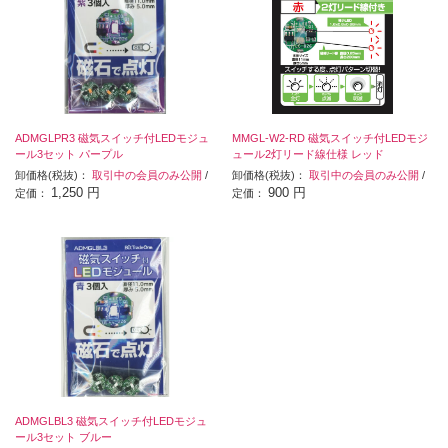
ADMGLPR3 磁気スイッチ付LEDモジュ
MMGL-W2-RD 磁気スイッチ付LEDモジ
ール3セット パープル
ュール2灯リード線仕様 レッド
卸価格(税抜)：
取引中の会員のみ公開
/
卸価格(税抜)：
取引中の会員のみ公開
/
1,250 円
900 円
定価：
定価：
ADMGLBL3 磁気スイッチ付LEDモジュ
ール3セット ブルー