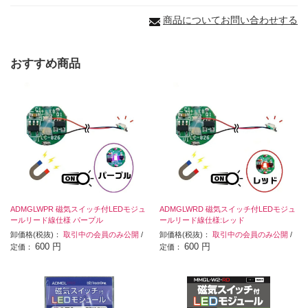
商品についてお問い合わせする
おすすめ商品
ADMGLWPR 磁気スイッチ付LEDモジュ
ADMGLWRD 磁気スイッチ付LEDモジュ
ールリード線仕様 パープル
ールリード線仕様:レッド
卸価格(税抜)：
取引中の会員のみ公開
/
卸価格(税抜)：
取引中の会員のみ公開
/
600 円
600 円
定価：
定価：