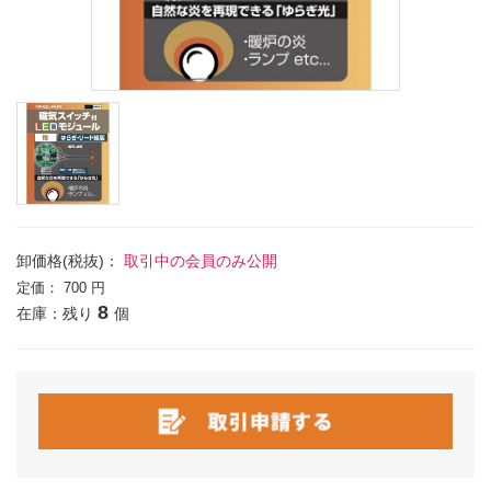
卸価格(税抜)：
取引中の会員のみ公開
定価：
700 円
8
在庫：残り
個