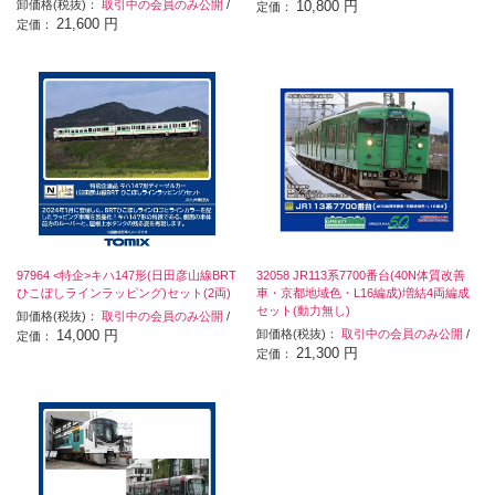
卸価格(税抜)：
取引中の会員のみ公開
/
10,800 円
定価：
21,600 円
定価：
97964 <特企>キハ147形(日田彦山線BRT
32058 JR113系7700番台(40N体質改善
ひこぼしラインラッピング)セット(2両)
車・京都地域色・L16編成)増結4両編成
セット(動力無し)
卸価格(税抜)：
取引中の会員のみ公開
/
14,000 円
卸価格(税抜)：
取引中の会員のみ公開
/
定価：
21,300 円
定価：