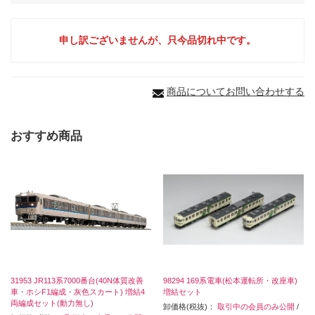
申し訳ございませんが、只今品切れ中です。
商品についてお問い合わせする
おすすめ商品
31953 JR113系7000番台(40N体質改善
98294 169系電車(松本運転所・改座車)
車・ホシF1編成・灰色スカート) 増結4
増結セット
両編成セット(動力無し)
卸価格(税抜)：
取引中の会員のみ公開
/