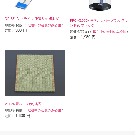
OP-631 AL・ライン (径0.8mm/5本入)
PPC-K108BK モデルカバープラス ラウ
卸価格(税抜)：
取引中の会員のみ公開
/
ンド20 ブラック
300 円
定価：
卸価格(税抜)：
取引中の会員のみ公開
/
1,980 円
定価：
MS026 畳ベース(大)淡香
卸価格(税抜)：
取引中の会員のみ公開
/
1,800 円
定価：