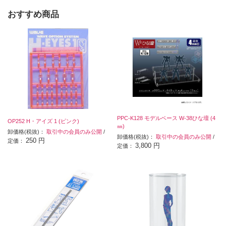
おすすめ商品
PPC-K128 モデルベース W-38ひな壇 (4
OP252 H・アイズ 1 (ピンク)
㎜)
卸価格(税抜)：
取引中の会員のみ公開
/
卸価格(税抜)：
取引中の会員のみ公開
/
250 円
定価：
3,800 円
定価：