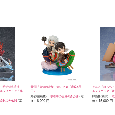
 -明治剣客浪漫
'漫画「鬼灯の冷徹」'はこと庭「唐瓜&茄
アニメ「ぼっち・ざ
ケールフィギュア「緋
子」
ルフィギュア「後
卸価格(税抜)：
取引中の会員のみ公開
/ 定
卸価格(税抜)：
取
会員のみ公開
/ 定
8,000 円
15,000 円
価：
価：