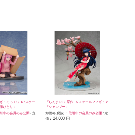
・ろっく!」1/7スケー
『らんま1/2』原作 1/7スケールフィギュア
藤ひとり」
「シャンプー」
引中の会員のみ公開
/ 定
卸価格(税抜)：
取引中の会員のみ公開
/ 定
24,000 円
価：