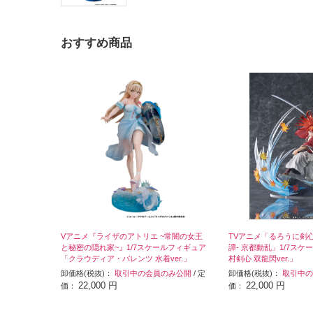
おすすめ商品
Vアニメ『ライザのアトリエ ~常闇の女王
TVアニメ「るろうに剣心
と秘密の隠れ家~』1/7スケールフィギュア
譚- 京都動乱」1/7ス
「クラウディア・バレンツ 水着ver.」
村剣心 双龍閃ver.」
卸価格(税抜)：
取引中の会員のみ公開
/ 定
卸価格(税抜)：
取引中の
22,000 円
22,000 円
価：
価：