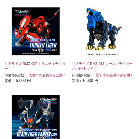
リアライズ RMZ-007 トリニティライガ
リアライズ RMZ-013 シールドライガー
ー
バン仕様 ゾイド
卸価格(税抜)：
取引中の会員のみ公開
/
卸価格(税抜)：
取引中の会員のみ公開
/
6,000 円
6,000 円
定価：
定価：