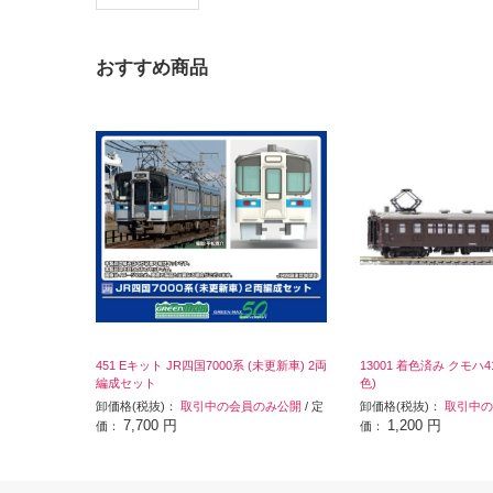
おすすめ商品
451 Eキット JR四国7000系 (未更新車) 2両
13001 着色済み クモハ
編成セット
色)
卸価格(税抜)：
取引中の会員のみ公開
/ 定
卸価格(税抜)：
取引中の
7,700 円
1,200 円
価：
価：