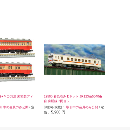
4形+キニ05形 未塗装ディ
19505 着色済み Eキット JR123系5040番
台 身延線 2両セット
引中の会員のみ公開
/ 定
卸価格(税抜)：
取引中の会員のみ公開
/ 定
5,900 円
価：