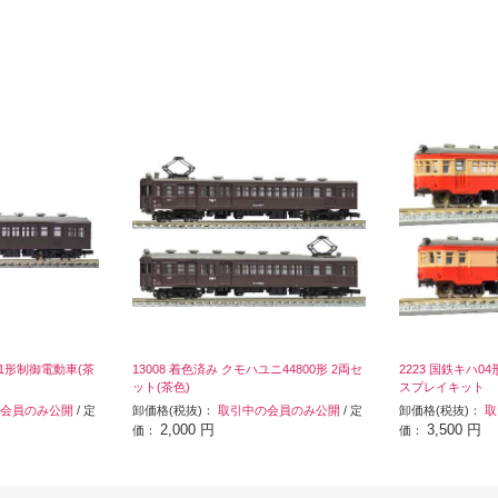
41形制御電動車(茶
13008 着色済み クモハユニ44800形 2両セ
2223 国鉄キハ0
ット(茶色)
スプレイキット
会員のみ公開
/ 定
卸価格(税抜)：
取引中の会員のみ公開
/ 定
卸価格(税抜)：
取
2,000 円
3,500 円
価：
価：