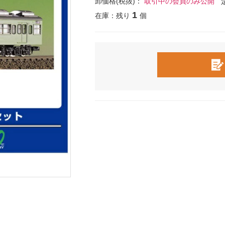
卸価格(税抜)：
取引中の会員のみ公開
1
在庫：残り
個