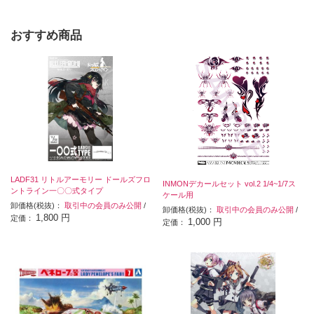
おすすめ商品
LADF31 リトルアーモリー ドールズフロ
INMONデカールセット vol.2 1/4~1/7ス
ントライン一〇〇式タイプ
ケール用
卸価格(税抜)：
取引中の会員のみ公開
/
卸価格(税抜)：
取引中の会員のみ公開
/
1,800 円
定価：
1,000 円
定価：