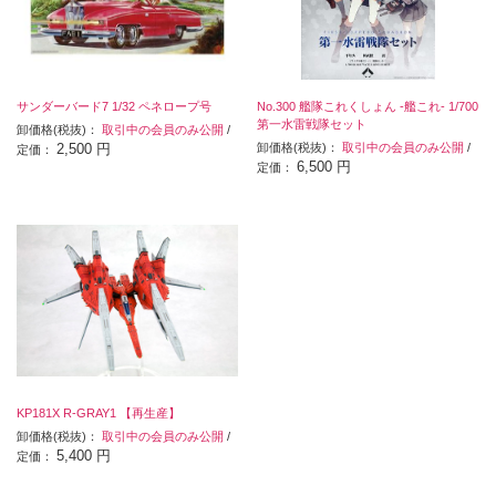
サンダーバード7 1/32 ペネロープ号
No.300 艦隊これくしょん -艦これ‐ 1/700
第一水雷戦隊セット
卸価格(税抜)：
取引中の会員のみ公開
/
2,500 円
卸価格(税抜)：
取引中の会員のみ公開
/
定価：
6,500 円
定価：
KP181X R-GRAY1 【再生産】
卸価格(税抜)：
取引中の会員のみ公開
/
5,400 円
定価：