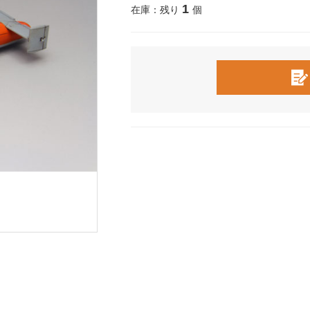
1
在庫：残り
個