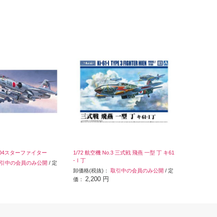
CF-104スターファイター
1/72 航空機 No.3 三式戦 飛燕 一型 丁 キ61
-Ⅰ丁
引中の会員のみ公開
/ 定
卸価格(税抜)：
取引中の会員のみ公開
/ 定
2,200 円
価：