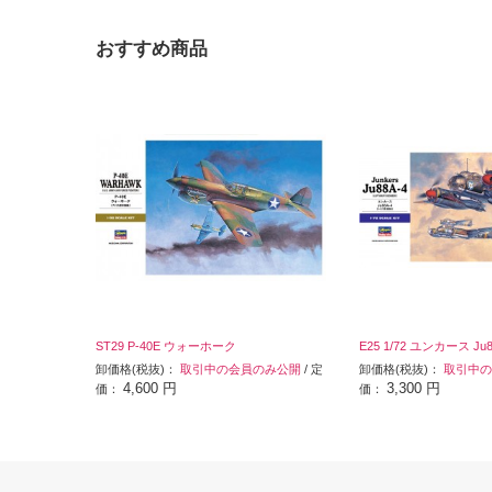
おすすめ商品
ST29 P-40E ウォーホーク
E25 1/72 ユンカース Ju8
卸価格(税抜)：
取引中の会員のみ公開
/ 定
卸価格(税抜)：
取引中の
4,600 円
3,300 円
価：
価：