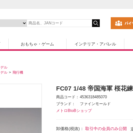
ズ
おもちゃ・ゲーム
インテリア・アパレル
モデル
モデル
飛行機
FC07 1/48 帝国海軍 桜花
商品コード
4536318485070
ブランド
ファインモールド
メトロBtoBショップ
卸価格(税抜)：
取引中の会員のみ公開