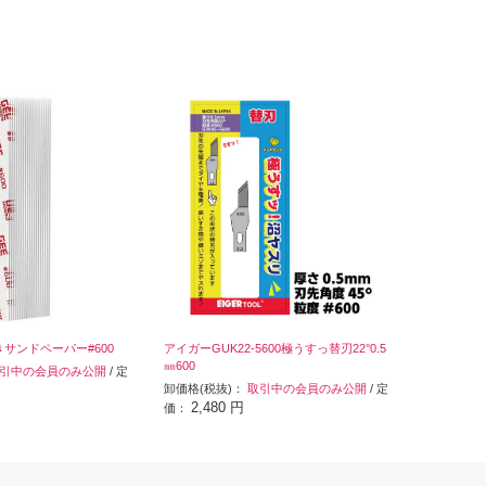
付きサンドペーパー#600
アイガーGUK22-5600極うすっ替刃22°0.5
㎜600
引中の会員のみ公開
/ 定
卸価格(税抜)：
取引中の会員のみ公開
/ 定
2,480 円
価：