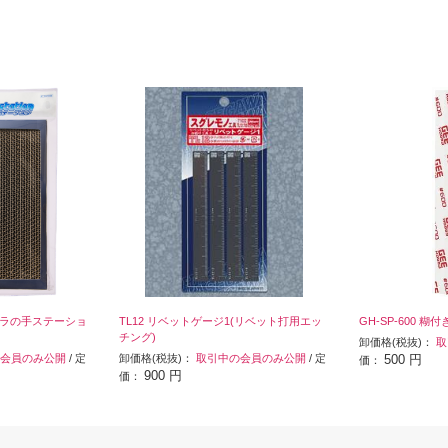
r.トラの手ステーショ
TL12 リベットゲージ1(リベット打用エッ
GH-SP-600 糊
チング)
卸価格(税抜)：
取
会員のみ公開
/ 定
卸価格(税抜)：
取引中の会員のみ公開
/ 定
500 円
価：
900 円
価：