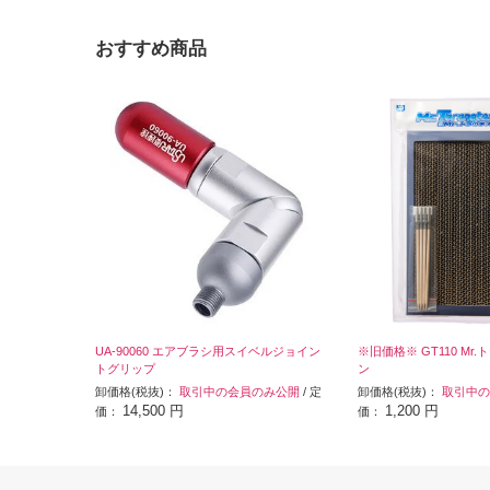
おすすめ商品
UA-90060 エアブラシ用スイベルジョイン
※旧価格※ GT110 M
トグリップ
ン
卸価格(税抜)：
取引中の会員のみ公開
/ 定
卸価格(税抜)：
取引中の
14,500 円
1,200 円
価：
価：