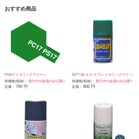
おすすめ商品
PS017 メタリックグリーン
S077 Mr.カラ-スプレ-メタリックグリ-ン
卸価格(税抜)：
取引中の会員のみ公開
/
卸価格(税抜)：
取引中の会員のみ公開
/
700 円
800 円
定価：
定価：