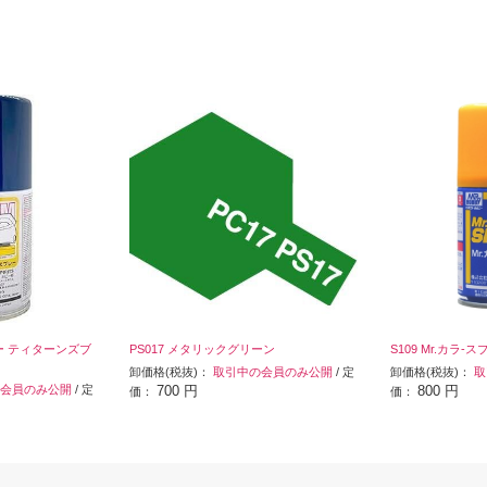
レー ティターンズブ
PS017 メタリックグリーン
S109 Mr.カラ-
卸価格(税抜)：
取引中の会員のみ公開
/ 定
卸価格(税抜)：
取
会員のみ公開
/ 定
700 円
800 円
価：
価：