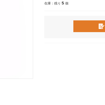
5
在庫：残り
個