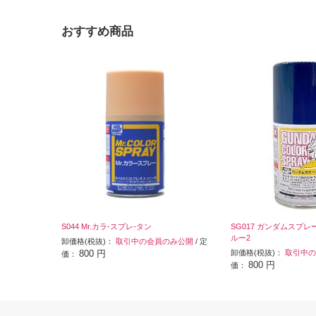
おすすめ商品
S044 Mr.カラ-スプレ-タン
SG017 ガンダムスプ
ルー2
卸価格(税抜)：
取引中の会員のみ公開
/ 定
800 円
卸価格(税抜)：
取引中の
価：
800 円
価：