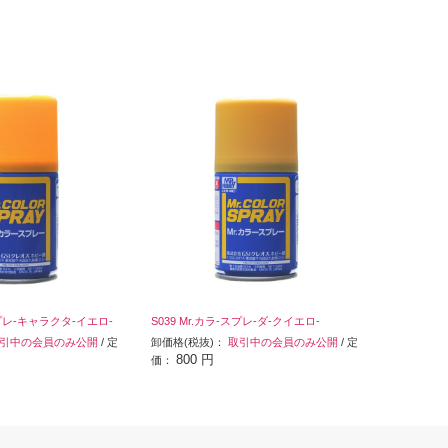
スプレ-キャラクタ-イエロ-
S039 Mr.カラ-スプレ-ダ-クイエロ-
引中の会員のみ公開
/ 定
卸価格(税抜)：
取引中の会員のみ公開
/ 定
800 円
価：