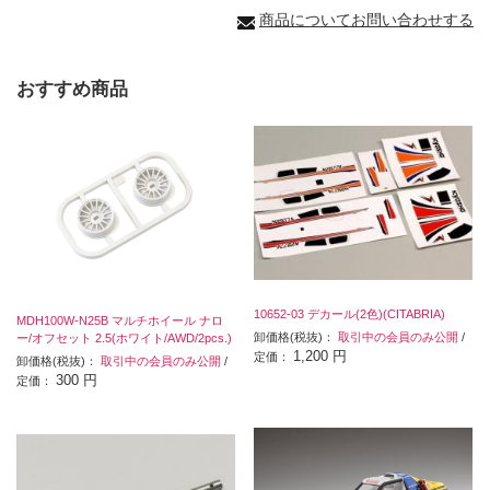
商品についてお問い合わせする
おすすめ商品
10652-03 デカール(2色)(CITABRIA)
MDH100W-N25B マルチホイール ナロ
卸価格(税抜)：
取引中の会員のみ公開
/
ー/オフセット 2.5(ホワイト/AWD/2pcs.)
1,200 円
定価：
卸価格(税抜)：
取引中の会員のみ公開
/
300 円
定価：