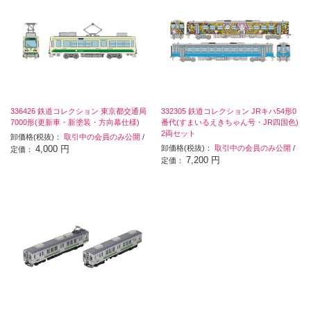
336426 鉄道コレクション 東京都交通局
332305 鉄道コレクション JRキハ54形0
7000形(更新車・新塗装・方向幕仕様)
番代(すまいるえきちゃん号・JR四国色)
2両セット
卸価格(税抜)：
取引中の会員のみ公開
/
4,000 円
卸価格(税抜)：
取引中の会員のみ公開
/
定価：
7,200 円
定価：