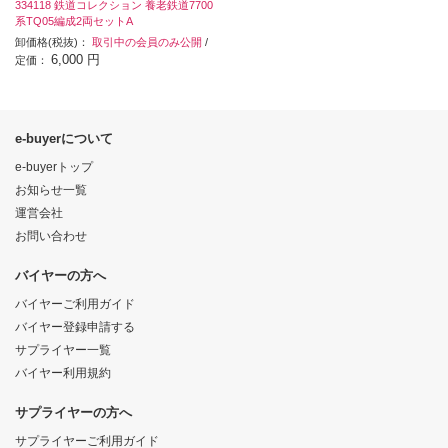
334118 鉄道コレクション 養老鉄道7700
系TQ05編成2両セットA
卸価格(税抜)：
取引中の会員のみ公開
/
6,000 円
定価：
e-buyerについて
e-buyerトップ
お知らせ一覧
運営会社
お問い合わせ
バイヤーの方へ
バイヤーご利用ガイド
バイヤー登録申請する
サプライヤー一覧
バイヤー利用規約
サプライヤーの方へ
サプライヤーご利用ガイド