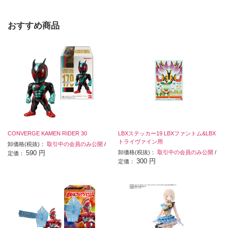
おすすめ商品
CONVERGE KAMEN RIDER 30
LBXステッカー19 LBXファントム&LBX
トライヴァイン用
卸価格(税抜)：
取引中の会員のみ公開
/
590 円
卸価格(税抜)：
取引中の会員のみ公開
/
定価：
300 円
定価：