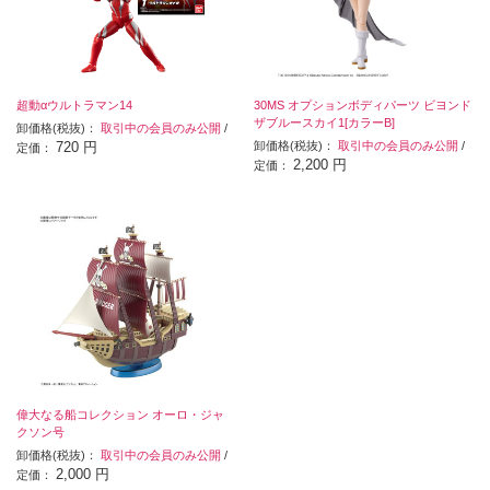
超動αウルトラマン14
30MS オプションボディパーツ ビヨンド
ザブルースカイ1[カラーB]
卸価格(税抜)：
取引中の会員のみ公開
/
720 円
卸価格(税抜)：
取引中の会員のみ公開
/
定価：
2,200 円
定価：
偉大なる船コレクション オーロ・ジャ
クソン号
卸価格(税抜)：
取引中の会員のみ公開
/
2,000 円
定価：