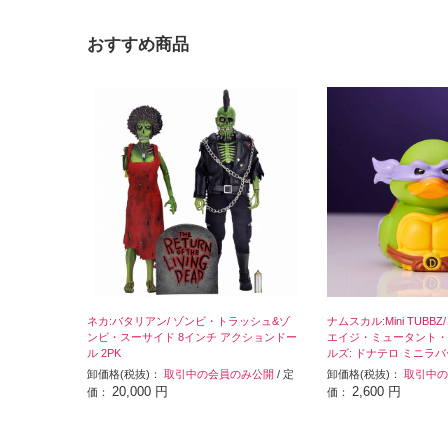
おすすめ商品
ネカ:バタリアン/ ゾンビ・トラッシュ&ゾ
ナムスカル:Mini TUBBZ
ンビ・スーサイド 8インチ アクションドー
エイジ・ミュータント・
ル 2PK
ルズ: ドナテロ ミニラ
卸価格(税抜)：
取引中の会員のみ公開
/ 定
卸価格(税抜)：
取引中の
20,000 円
2,600 円
価：
価：