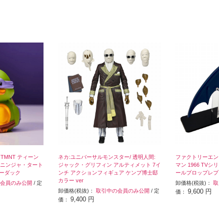
/ TMNT ティーン
ネカ:ユニバーサルモンスター/ 透明人間:
ファクトリーエン
ニンジャ・タート
ジャック・グリフィン アルティメット 7イ
マン 1966 TV
バーダック
ンチ アクションフィギュア ケンプ博士邸
ールプロップレプ
カラー ver
会員のみ公開
/ 定
卸価格(税抜)：
取
卸価格(税抜)：
取引中の会員のみ公開
/ 定
9,600 円
価：
9,400 円
価：