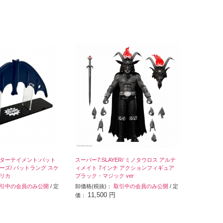
ターテイメント:バット
スーパー7:SLAYER/ ミノタウロス アルテ
シリーズ/ バットラング スケ
ィメイト 7インチ アクションフィギュア
リカ
ブラック・マジック ver
引中の会員のみ公開
/ 定
卸価格(税抜)：
取引中の会員のみ公開
/ 定
11,500 円
価：