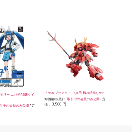
PP105 プラアクト10:真田 極み鎧飾りVer.
ーモリー ニパ子P285タイ
卸価格(税抜)：
取引中の会員のみ公開
/ 定
3,500 円
価：
引中の会員のみ公開
/ 定