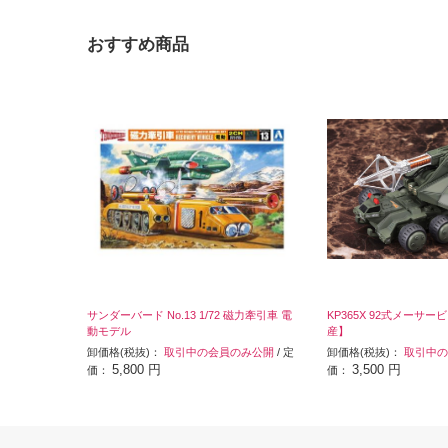
おすすめ商品
サンダーバード No.13 1/72 磁力牽引車 電
KP365X 92式メーサ
動モデル
産】
卸価格(税抜)：
取引中の会員のみ公開
/ 定
卸価格(税抜)：
取引中の
5,800 円
3,500 円
価：
価：