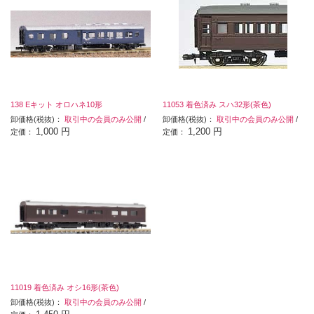
138 Eキット オロハネ10形
11053 着色済み スハ32形(茶色)
卸価格(税抜)：
取引中の会員のみ公開
/
卸価格(税抜)：
取引中の会員のみ公開
/
1,000 円
1,200 円
定価：
定価：
11019 着色済み オシ16形(茶色)
卸価格(税抜)：
取引中の会員のみ公開
/