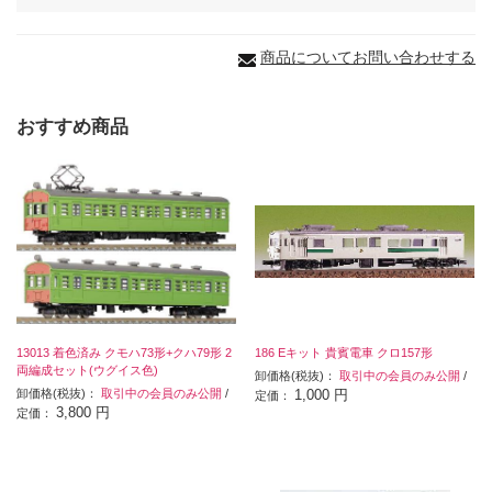
商品についてお問い合わせする
おすすめ商品
13013 着色済み クモハ73形+クハ79形 2
186 Eキット 貴賓電車 クロ157形
両編成セット(ウグイス色)
卸価格(税抜)：
取引中の会員のみ公開
/
卸価格(税抜)：
取引中の会員のみ公開
/
1,000 円
定価：
3,800 円
定価：