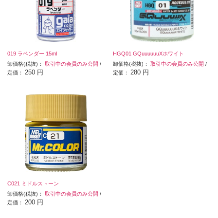
019 ラベンダー 15ml
HGQ01 GQuuuuuuXホワイト
卸価格(税抜)：
取引中の会員のみ公開
/
卸価格(税抜)：
取引中の会員のみ公開
/
250 円
280 円
定価：
定価：
C021 ミドルストーン
卸価格(税抜)：
取引中の会員のみ公開
/
200 円
定価：