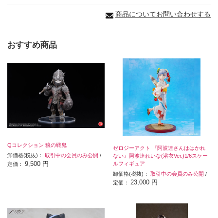
商品についてお問い合わせする
おすすめ商品
Qコレクション 狼の戦鬼
ゼロジーアクト 『阿波連さんははかれ
卸価格(税抜)：
取引中の会員のみ公開
/
ない』阿波連れいな(浴衣Ver.)1/6スケー
9,500 円
ルフィギュア
定価：
卸価格(税抜)：
取引中の会員のみ公開
/
23,000 円
定価：