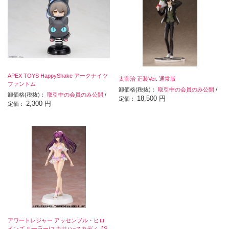
APEX TOYS HappyShake アークナイツ
太宰治 正装Ver. 通常版
ファントム
卸価格(税抜)：
取引中の会員のみ公開
/
卸価格(税抜)：
取引中の会員のみ公開
/
18,500 円
定価：
2,300 円
定価：
アワートレジャー アッセンブル・ヒロ
インズ ルーラー/スカサハ=スカディ【S