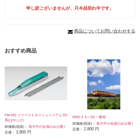
申し訳ございませんが、只今品切れ中です。
商品についてお問い合わせする
おすすめ商品
FM-001 ファーストカーミュージアム E5
6042-3 キハ52 一般色
系(はやぶさ)
卸価格(税抜)：
取引中の会員のみ公開
/
卸価格(税抜)：
取引中の会員のみ公開
/
2,800 円
定価：
3,800 円
定価：