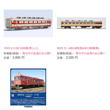
7433 キロ28-2100形(帯入り)
9019 サハ481(489)形(AU13搭載車)
卸価格(税抜)：
取引中の会員のみ公開
/
卸価格(税抜)：
取引中の会員のみ公開
/
3,800 円
3,500 円
定価：
定価：