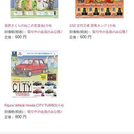
花房さくらのねこの音楽会(※4)
1/12 古代王者 恐竜キング (※4)
卸価格(税抜)：
取引中の会員のみ公開
/
卸価格(税抜)：
取引中の会員のみ公開
/
600 円
600 円
定価：
定価：
Figure Vehicle Honda CITY TURBO(※4)
卸価格(税抜)：
取引中の会員のみ公開
/
800 円
定価：