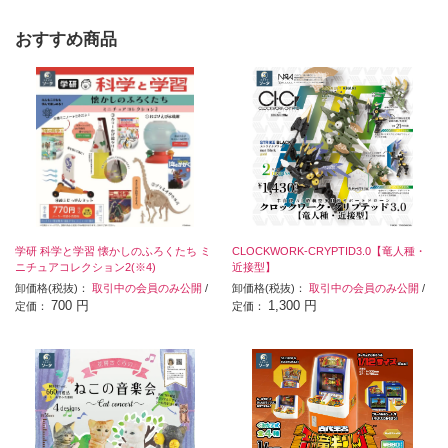
おすすめ商品
学研 科学と学習 懐かしのふろくたち ミ
CLOCKWORK-CRYPTID3.0【竜人種・
ニチュアコレクション2(※4)
近接型】
卸価格(税抜)：
取引中の会員のみ公開
/
卸価格(税抜)：
取引中の会員のみ公開
/
700 円
1,300 円
定価：
定価：