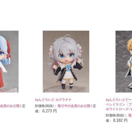
ねんどろいど カグラナナ
ねんどろいどどー
ペンドラゴン〔プ
会員のみ公開
/ 定
卸価格(税抜)：
取引中の会員のみ公開
/ 定
ホワイトローズ- Ve
6,273 円
価：
卸価格(税抜)：
取
8,182 円
価：