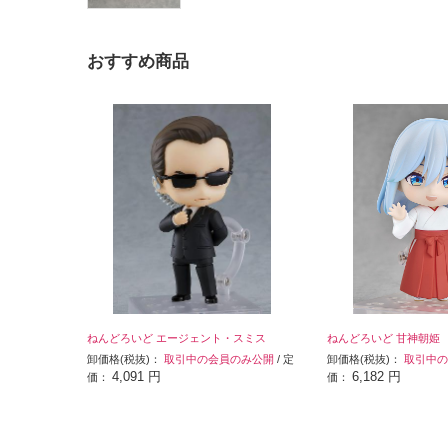
おすすめ商品
ねんどろいど エージェント・スミス
ねんどろいど 甘神朝姫
卸価格(税抜)：
取引中の会員のみ公開
/ 定
卸価格(税抜)：
取引中の
4,091 円
6,182 円
価：
価：