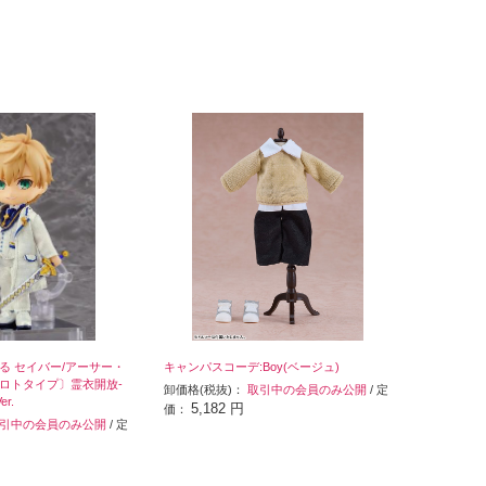
る セイバー/アーサー・
キャンパスコーデ:Boy(ベージュ)
ロトタイプ〕霊衣開放-
卸価格(税抜)：
取引中の会員のみ公開
/ 定
r.
5,182 円
価：
引中の会員のみ公開
/ 定