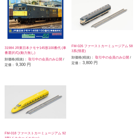
FM-026 ファーストカーミュージアム 58
31984 JR東日本クモヤ145形100番代 (車
3系(彗星)
番選択式)(動力無し)
卸価格(税抜)：
取引中の会員のみ公開
/
卸価格(税抜)：
取引中の会員のみ公開
/
3,800 円
定価：
9,300 円
定価：
FM-018 ファーストカーミュージアム 92
3形(ドクターイエロー)