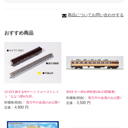
商品についてお問い合わせする
おすすめ商品
12-013 旅するNゲージ クルーズトレイ
9019 サハ481(489)形(AU13搭載車)
ン「ななつ星in九州」
卸価格(税抜)：
取引中の会員のみ公開
/
卸価格(税抜)：
取引中の会員のみ公開
/
3,500 円
定価：
4,800 円
定価：