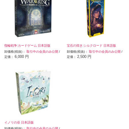
指輪戦争:カードゲーム 日本語版
宝石の煌き:シルクロード 日本語版
卸価格(税抜)：
取引中の会員のみ公開
/
卸価格(税抜)：
取引中の会員のみ公開
/
6,000 円
2,500 円
定価：
定価：
イノリの谷 日本語版
卸価格(税抜)：
取引中の会員のみ公開
/