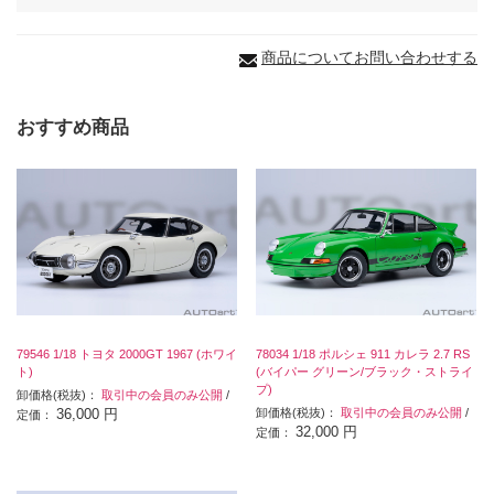
商品についてお問い合わせする
おすすめ商品
79546 1/18 トヨタ 2000GT 1967 (ホワイ
78034 1/18 ポルシェ 911 カレラ 2.7 RS
ト)
(バイパー グリーン/ブラック・ストライ
プ)
卸価格(税抜)：
取引中の会員のみ公開
/
36,000 円
卸価格(税抜)：
取引中の会員のみ公開
/
定価：
32,000 円
定価：