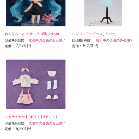
ねんどろいど 初音ミク 深海少女Ver.
シンプルワンピース(ブルー)
卸価格(税抜)：
取引中の会員のみ公開
/
卸価格(税抜)：
取引中の会員のみ公開
/
7,273 円
5,273 円
定価：
定価：
スカートセット(ホワイト&ピンク)
卸価格(税抜)：
取引中の会員のみ公開
/
5,273 円
定価：