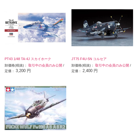
PT43 1/48 TA-4J スカイホーク
JT75 F4U-5N コルセア
卸価格(税抜)：
取引中の会員のみ公開
/
卸価格(税抜)：
取引中の会員のみ公開
/
3,200 円
2,400 円
定価：
定価：