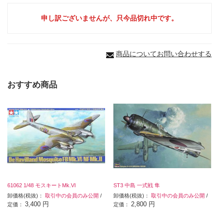
申し訳ございませんが、只今品切れ中です。
商品についてお問い合わせする
おすすめ商品
61062 1/48 モスキートMk.VI
ST3 中島 一式戦 隼
卸価格(税抜)：
取引中の会員のみ公開
/
卸価格(税抜)：
取引中の会員のみ公開
/
3,400 円
2,800 円
定価：
定価：