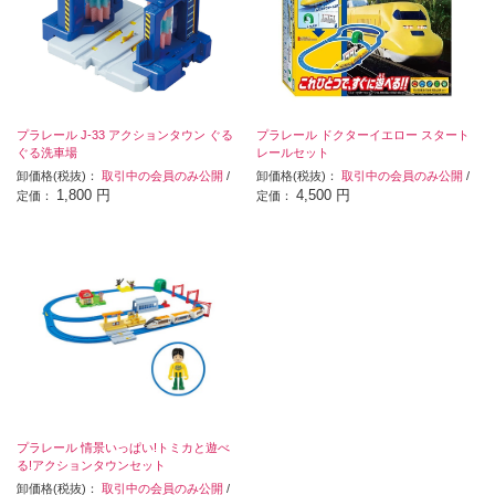
プラレール J-33 アクションタウン ぐる
プラレール ドクターイエロー スタート
ぐる洗車場
レールセット
卸価格(税抜)：
取引中の会員のみ公開
/
卸価格(税抜)：
取引中の会員のみ公開
/
1,800 円
4,500 円
定価：
定価：
プラレール 情景いっぱい!トミカと遊べ
る!アクションタウンセット
卸価格(税抜)：
取引中の会員のみ公開
/